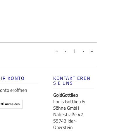
(current)
«
‹
1
›
»
IHR KONTO
KONTAKTIEREN
SIE UNS
onto eröffnen
GoldGottlieb
Louis Gottlieb &
Anmelden
Söhne GmbH
Nahestraße 42
55743 Idar-
Oberstein