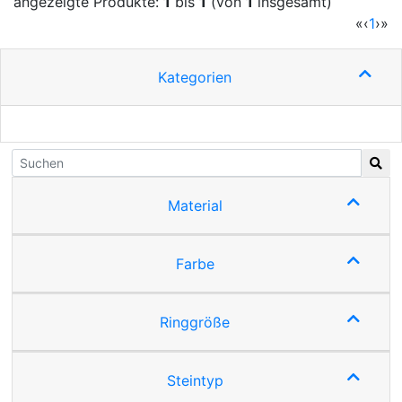
angezeigte Produkte:
1
bis
1
(von
1
insgesamt)
(cur
«
‹
1
›
»
Kategorien
Material
Farbe
Ringgröße
Steintyp