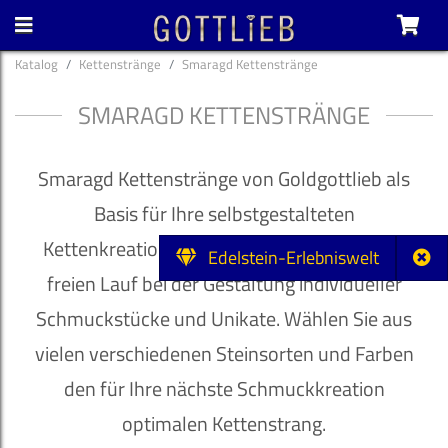
Katalog
Kettenstränge
Smaragd Kettenstränge
SMARAGD KETTENSTRÄNGE
Smaragd Kettenstränge von Goldgottlieb als
Basis für Ihre selbstgestalteten
Kettenkreationen. Lassen Sie Ihrer Fantasie
Edelstein-Erlebniswelt
freien Lauf bei der Gestaltung individueller
Schmuckstücke und Unikate. Wählen Sie aus
vielen verschiedenen Steinsorten und Farben
den für Ihre nächste Schmuckkreation
optimalen Kettenstrang.