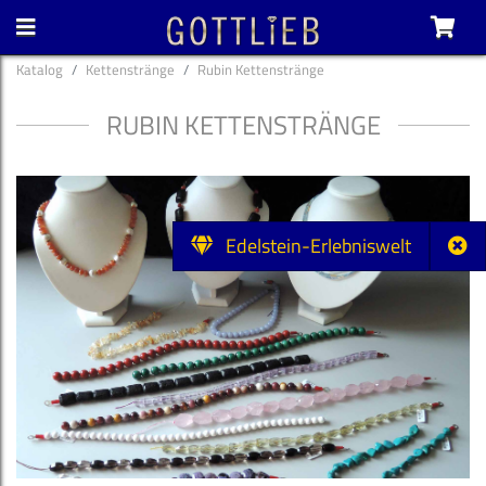
Katalog
Kettenstränge
Rubin Kettenstränge
RUBIN KETTENSTRÄNGE
Edelstein-Erlebniswelt