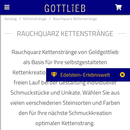
Katalog
Kettenstränge
Rauchquarz Kettenstränge
RAUCHQUARZ KETTENSTRÄNGE
Rauchquarz Kettenstränge von Goldgottlieb
als Basis für Ihre selbstgestalteten
Kettenkreationen. Lassen Sie Ihrer Fantasie
Edelstein-Erlebniswelt
freien Lauf bei der Gestaltung individueller
Schmuckstücke und Unikate. Wählen Sie aus
vielen verschiedenen Steinsorten und Farben
den für Ihre nächste Schmuckkreation
optimalen Kettenstrang.