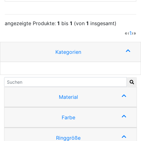
angezeigte Produkte:
1
bis
1
(von
1
insgesamt)
(cur
«
‹
1
›
»
Kategorien
Material
Farbe
Ringgröße