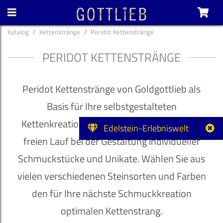
Katalog
Kettenstränge
Peridot Kettenstränge
PERIDOT KETTENSTRÄNGE
Peridot Kettenstränge von Goldgottlieb als
Basis für Ihre selbstgestalteten
Kettenkreationen. Lassen Sie Ihrer Fantasie
Edelstein-Erlebniswelt
freien Lauf bei der Gestaltung individueller
Schmuckstücke und Unikate. Wählen Sie aus
vielen verschiedenen Steinsorten und Farben
den für Ihre nächste Schmuckkreation
optimalen Kettenstrang.