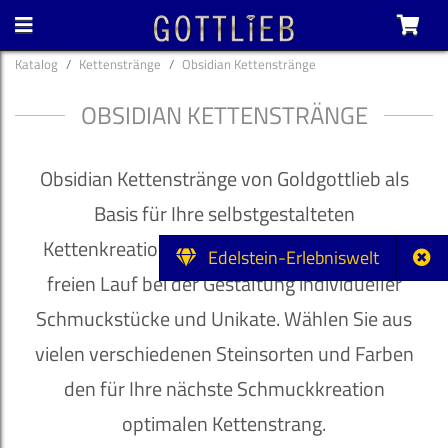
Katalog
Kettenstränge
Obsidian Kettenstränge
OBSIDIAN KETTENSTRÄNGE
Obsidian Kettenstränge von Goldgottlieb als
Basis für Ihre selbstgestalteten
Kettenkreationen. Lassen Sie Ihrer Fantasie
Edelstein-Erlebniswelt
freien Lauf bei der Gestaltung individueller
Schmuckstücke und Unikate. Wählen Sie aus
vielen verschiedenen Steinsorten und Farben
den für Ihre nächste Schmuckkreation
optimalen Kettenstrang.