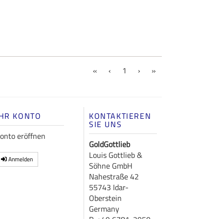
(current)
«
‹
1
›
»
IHR KONTO
KONTAKTIEREN
SIE UNS
onto eröffnen
GoldGottlieb
Louis Gottlieb &
Anmelden
Söhne GmbH
Nahestraße 42
55743 Idar-
Oberstein
Germany