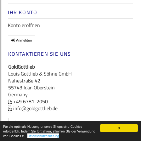
IHR KONTO
Konto eröffnen
Anmelden
KONTAKTIEREN SIE UNS
GoldGottlieb
Louis Gottlieb & Söhne GmbH
Nahestraße 42
55743 Idar-Oberstein
Germany
P:
+49 6781-2050
E:
info@goldgottlieb.de
Kontakt
Für die optimale Nutzung unseres Shops sind Cookies
X
erforderlich. Indem Sie fortfahren, stimmen Sie der Verwendung
Copyright © 2026
GoldGottlieb
von Cookies zu.
Datenschutzerklärung