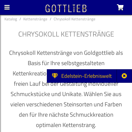
Katalog
Kettenstränge
Chrysokoll Kettenstränge
CHRYSOKOLL KETTENSTRÄNGE
Chrysokoll Kettenstränge von Goldgottlieb als
Basis für Ihre selbstgestalteten
Kettenkreationen. Lassen Sie Ihrer Fantasie
Edelstein-Erlebniswelt
freien Lauf bei der Gestaltung individueller
Schmuckstücke und Unikate. Wählen Sie aus
vielen verschiedenen Steinsorten und Farben
den für Ihre nächste Schmuckkreation
optimalen Kettenstrang.