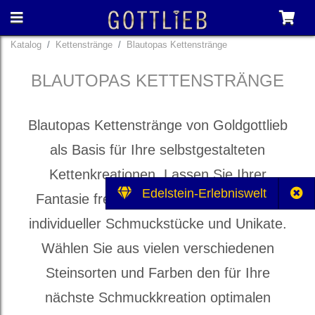
Katalog
Kettenstränge
Blautopas Kettenstränge
BLAUTOPAS KETTENSTRÄNGE
Blautopas Kettenstränge von Goldgottlieb
als Basis für Ihre selbstgestalteten
Kettenkreationen. Lassen Sie Ihrer
Edelstein-Erlebniswelt
Fantasie freien Lauf bei der Gestaltung
individueller Schmuckstücke und Unikate.
Wählen Sie aus vielen verschiedenen
Steinsorten und Farben den für Ihre
nächste Schmuckkreation optimalen