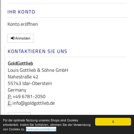
IHR KONTO
Konto eröffnen
Anmelden
KONTAKTIEREN SIE UNS
GoldGottlieb
Louis Gottlieb & Söhne GmbH
Nahestraße 42
55743 Idar-Oberstein
Germany
P:
+49 6781-2050
E:
info@goldgottlieb.de
Kontakt
Für die optimale Nutzung unseres Shops sind Cookies
X
erforderlich. Indem Sie fortfahren, stimmen Sie der Verwendung
Copyright © 2026
GoldGottlieb
von Cookies zu.
Datenschutzerklärung