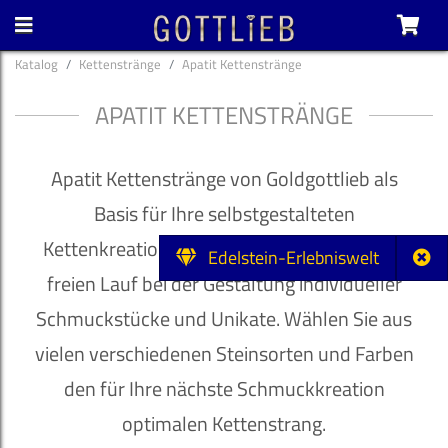
Katalog
Kettenstränge
Apatit Kettenstränge
APATIT KETTENSTRÄNGE
Apatit Kettenstränge von Goldgottlieb als
Basis für Ihre selbstgestalteten
Kettenkreationen. Lassen Sie Ihrer Fantasie
Edelstein-Erlebniswelt
freien Lauf bei der Gestaltung individueller
Schmuckstücke und Unikate. Wählen Sie aus
vielen verschiedenen Steinsorten und Farben
den für Ihre nächste Schmuckkreation
optimalen Kettenstrang.