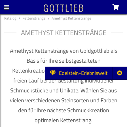
Katalog
Kettenstränge
Amethyst Kettenstränge
AMETHYST KETTENSTRÄNGE
Amethyst Kettenstränge von Goldgottlieb als
Basis für Ihre selbstgestalteten
Kettenkreationen. Lassen Sie Ihrer Fantasie
Edelstein-Erlebniswelt
freien Lauf bei der Gestaltung individueller
Schmuckstücke und Unikate. Wählen Sie aus
vielen verschiedenen Steinsorten und Farben
den für Ihre nächste Schmuckkreation
optimalen Kettenstrang.