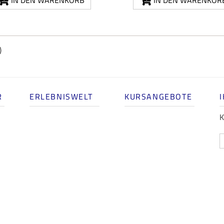
IN DEN WARENKORB
IN DEN WARENKOR
)
R
ERLEBNISWELT
KURSANGEBOTE
K