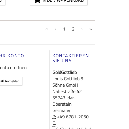
B
IN DEN WARENKORB
(current)
«
‹
1
2
›
»
IHR KONTO
KONTAKTIEREN
SIE UNS
onto eröffnen
GoldGottlieb
Louis Gottlieb &
Anmelden
Söhne GmbH
Nahestraße 42
55743 Idar-
Oberstein
Germany
P:
+49 6781-2050
E: