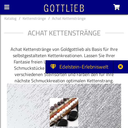
Katalog
Kettenstränge
Achat Kettenstränge
ACHAT KETTENSTRÄNGE
Achat Kettenstränge von Goldgottlieb als Basis für Ihre
selbstgestalteten Kettenkreationen. Lassen Sie Ihrer
Fantasie freien Lauf bei der Gestaltung individueller
Edelstein-Erlebniswelt
Schmuckstücke und Unikate. Wählen Sie aus vielen
verschiedenen Steinsorten und Farben den für Ihre
nächste Schmuckkreation optimalen Kettenstrang.