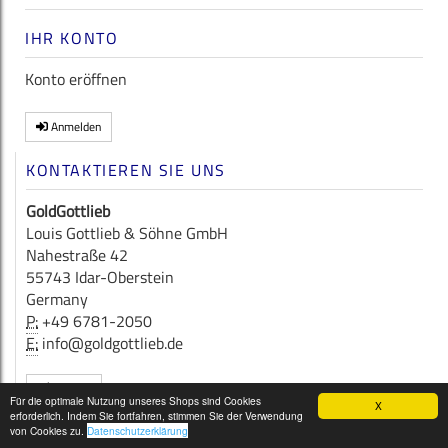
IHR KONTO
Konto eröffnen
Anmelden
KONTAKTIEREN SIE UNS
GoldGottlieb
Louis Gottlieb & Söhne GmbH
Nahestraße 42
55743 Idar-Oberstein
Germany
P:
+49 6781-2050
E:
info@goldgottlieb.de
Kontakt
Für die optimale Nutzung unseres Shops sind Cookies
X
erforderlich. Indem Sie fortfahren, stimmen Sie der Verwendung
Copyright © 2026
GoldGottlieb
von Cookies zu.
Datenschutzerklärung