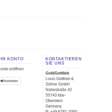
IHR KONTO
KONTAKTIEREN
SIE UNS
onto eröffnen
GoldGottlieb
Louis Gottlieb &
Anmelden
Söhne GmbH
Nahestraße 42
55743 Idar-
Oberstein
Germany
P:
+49 6781-2050