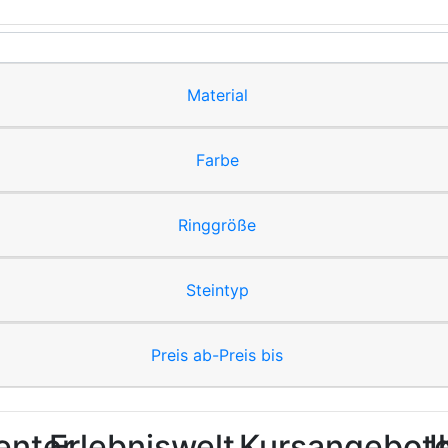
Material
Farbe
Ringgröße
Steintyp
Preis ab-Preis bis
enter
Erlebniswelt
Kursangebot
I