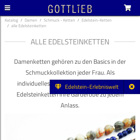
Katalog
Damen
Schmuck - Ketten
Edelstein-Ketten
alle Edelsteinketten
ALLE EDELSTEINKETTEN
Damenketten gehören zu den Basics in der
Schmuckkollektion jeder Frau. Als
individuelles Accessoire veredeln unsere
Edelstein-Erlebniswelt
Edelsteinketten Ihre Garderobe zu jedem
Anlass.