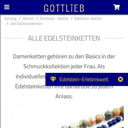
Katalog
Damen
Schmuck - Ketten
Edelstein-Ketten
alle Edelsteinketten
ALLE EDELSTEINKETTEN
Damenketten gehören zu den Basics in der
Schmuckkollektion jeder Frau. Als
individuelles Accessoire veredeln unsere
Edelstein-Erlebniswelt
Edelsteinketten Ihre Garderobe zu jedem
Anlass.