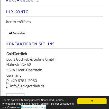
KURSANGEBOTE
IHR KONTO
Konto eröffnen
Anmelden
KONTAKTIEREN SIE UNS
GoldGottlieb
Louis Gottlieb & Söhne GmbH
Nahestraße 42
55743 Idar-Oberstein
Germany
P:
+49 6781-2050
E:
info@goldgottlieb.de
Kontakt
Für die optimale Nutzung unseres Shops sind Cookies
X
erforderlich. Indem Sie fortfahren, stimmen Sie der Verwendung
Copyright © 2026
GoldGottlieb
von Cookies zu.
Datenschutzerklärung