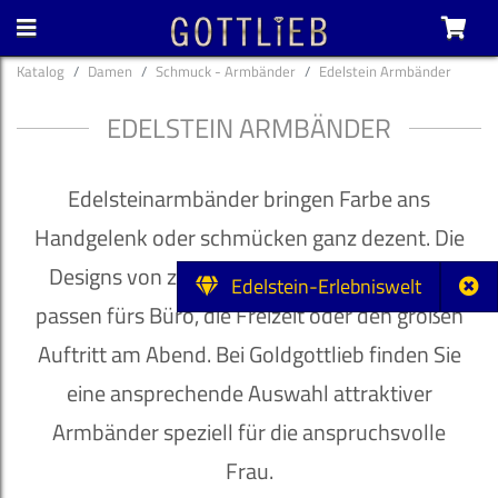
Katalog
Damen
Schmuck - Armbänder
Edelstein Armbänder
EDELSTEIN ARMBÄNDER
Edelsteinarmbänder bringen Farbe ans
Handgelenk oder schmücken ganz dezent. Die
Designs von zurückhaltend bis extravagant
Edelstein-Erlebniswelt
passen fürs Büro, die Freizeit oder den großen
Auftritt am Abend. Bei Goldgottlieb finden Sie
eine ansprechende Auswahl attraktiver
Armbänder speziell für die anspruchsvolle
Frau.