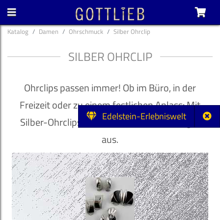
Katalog
Damen
Ohrschmuck
Silber Ohrclip
SILBER OHRCLIP
Ohrclips passen immer! Ob im Büro, in der
Freizeit oder zu einem festlichen Anlass: Mit
Edelstein-Erlebniswelt
Silber-Ohrclips sehen Sie einfach immer gut
aus.