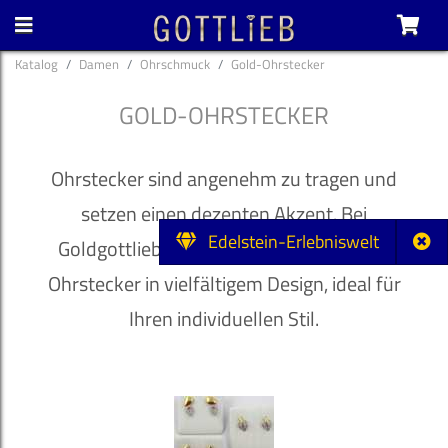
Katalog
Damen
Ohrschmuck
Gold-Ohrstecker
GOLD-OHRSTECKER
Ohrstecker sind angenehm zu tragen und
setzen einen dezenten Akzent. Bei
Edelstein-Erlebniswelt
Goldgottlieb finden Sie zahlreiche Gold-
Ohrstecker in vielfältigem Design, ideal für
Ihren individuellen Stil.