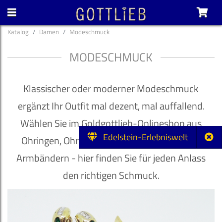
Katalog
Damen
Modeschmuck
MODESCHMUCK
Klassischer oder moderner Modeschmuck
ergänzt Ihr Outfit mal dezent, mal auffallend.
Wählen Sie im Goldgottlieb-Onlineshop aus
Edelstein-Erlebniswelt
Ohringen, Ohrclips, Ketten, Anhängern oder
Armbändern - hier finden Sie für jeden Anlass
den richtigen Schmuck.