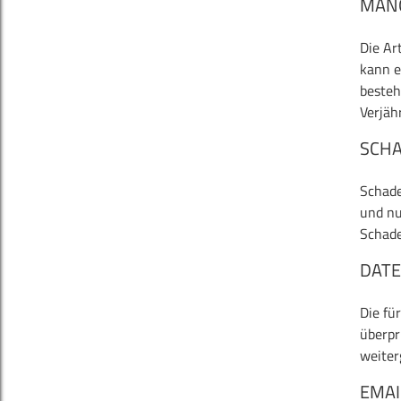
MÄN
Die Ar
kann e
besteh
Verjäh
SCH
Schade
und nu
Schade
DAT
Die fü
überpr
weiter
EMA