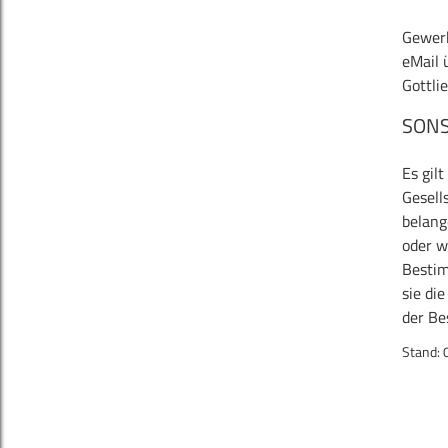
Gewerb
eMail 
Gottli
SONS
Es gil
Gesell
belang
oder w
Besti
sie di
der Be
Stand: 