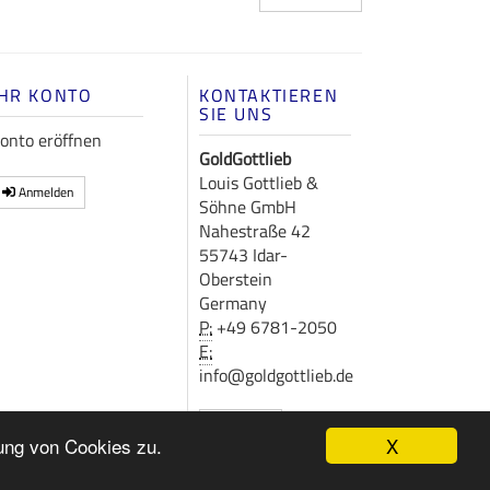
IHR KONTO
KONTAKTIEREN
SIE UNS
onto eröffnen
GoldGottlieb
Louis Gottlieb &
Anmelden
Söhne GmbH
Nahestraße 42
55743 Idar-
Oberstein
Germany
P:
+49 6781-2050
E:
info@goldgottlieb.de
Kontakt
X
ung von Cookies zu.