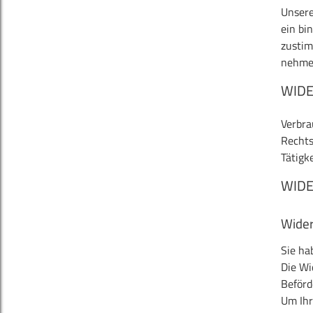
Unsere
ein bi
zustim
nehme
WIDE
Verbra
Rechts
Tätigk
WID
Wider
Sie ha
Die Wi
Beförd
Um Ihr