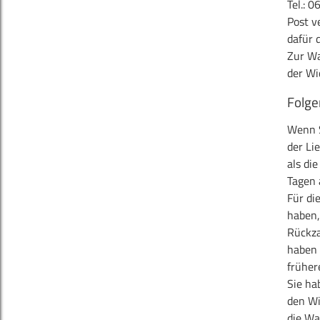
Tel.: 
Post v
dafür 
Zur Wa
der Wi
Folge
Wenn S
der Li
als di
Tagen 
Für di
haben,
Rückza
haben 
früher
Sie ha
den Wi
die Wa