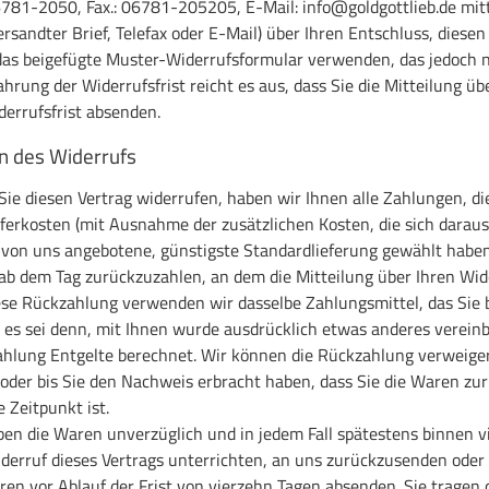
06781-2050, Fax.: 06781-205205, E-Mail: info@goldgottlieb.de mitte
ersandter Brief, Telefax oder E-Mail) über Ihren Entschluss, diese
das beigefügte Muster-Widerrufsformular verwenden, das jedoch ni
hrung der Widerrufsfrist reicht es aus, dass Sie die Mitteilung ü
derrufsfrist absenden.
n des Widerrufs
ie diesen Vertrag widerrufen, haben wir Ihnen alle Zahlungen, die
eferkosten (mit Ausnahme der zusätzlichen Kosten, die sich daraus
e von uns angebotene, günstigste Standardlieferung gewählt habe
ab dem Tag zurückzuzahlen, an dem die Mitteilung über Ihren Wide
ese Rückzahlung verwenden wir dasselbe Zahlungsmittel, das Sie b
 es sei denn, mit Ihnen wurde ausdrücklich etwas anderes vereinb
hlung Entgelte berechnet. Wir können die Rückzahlung verweiger
oder bis Sie den Nachweis erbracht haben, dass Sie die Waren zu
e Zeitpunkt ist.
ben die Waren unverzüglich und in jedem Fall spätestens binnen 
derruf dieses Vertrags unterrichten, an uns zurückzusenden oder 
ren vor Ablauf der Frist von vierzehn Tagen absenden. Sie tragen