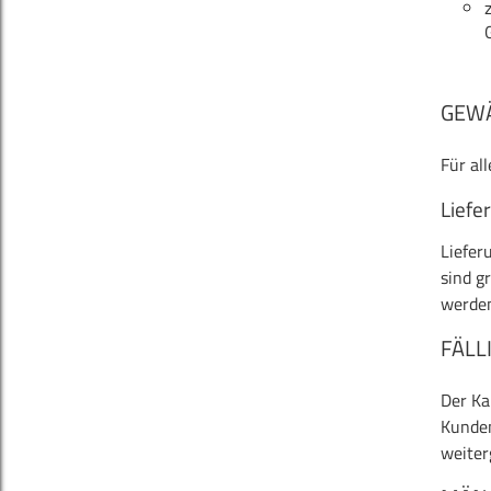
GEW
Für al
Liefe
Liefer
sind g
werden
FÄLL
Der Ka
Kunden
weiter