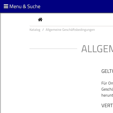
Menu & Suche
CURRENT
Katalog
Allgemeine Geschäftsbedingungen
ALLGE
GELT
Für On
Geschä
herunt
VER