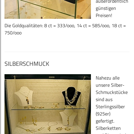
außerordentlich
günstigen
Preisen!
Die Goldqualitäten: 8 ct = 333/ooo, 14 ct = 585/ooo, 18 ct =
750/ooo
SILBERSCHMUCK
Nahezu alle
unsere Silber-
Schmuckstücke
sind aus
Sterlingssilber
(925er)
gefertigt.
Silberketten