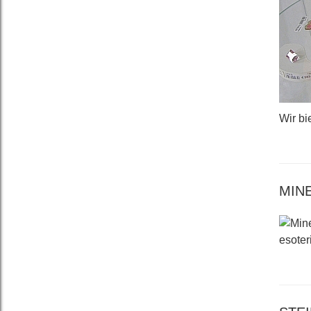
Wir bi
MIN
esoter