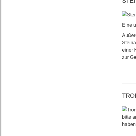
STE
Eine u
Außerd
Steina
einer 
zur Ge
TRO
bitte 
haben 