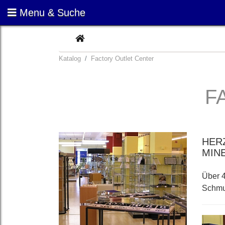
Menu & Suche
CURRENT
Katalog
Factory Outlet Center
F
HER
MIN
Über 4
Schmuc