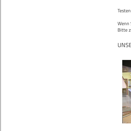
Testen 
Wenn S
Bitte 
UNS